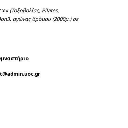
άτων
(Τοξοβολίας, Pilates,
3
on
3, αγώνας δρόμου (2000μ.) σε
Γυμναστήριο
rt@admin.uoc.gr