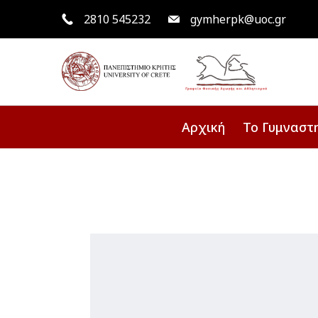
2810 545232
gymherpk@uoc.gr
Αρχική
Το Γυμναστ