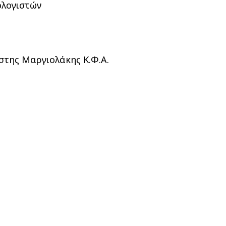
πολογιστών
έστης Μαργιολάκης Κ.Φ.Α.